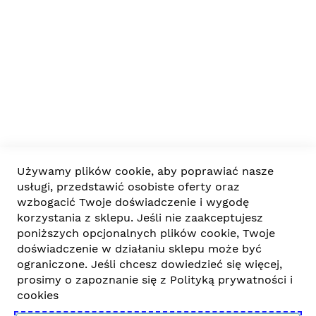
biuro@dodomuiogrodu.pl
Materiał odporny na przetarcia
Wytrzymały
Pomieści nawet trójkę dzieci!
Prosty montaż na dwa sposoby
Ważne informacje
Mocny stelaż pokryty pianką dla bezpieczeństwa
Idealny do zabawy
Firma
Współpraca
Używamy plików cookie, aby poprawiać nasze
usługi, przedstawić osobiste oferty oraz
wzbogacić Twoje doświadczenie i wygodę
korzystania z sklepu. Jeśli nie zaakceptujesz
poniższych opcjonalnych plików cookie, Twoje
doświadczenie w działaniu sklepu może być
ograniczone. Jeśli chcesz dowiedzieć się więcej,
© 2022-2025 DoDomuiOgrodu.pl. Wszelkie prawa
prosimy o zapoznanie się z
Polityką prywatności i
zastrzeżone.
cookies
Za zakupy zapłacisz wygodnie poprzez TPay