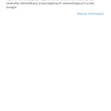
the
osobistej identyfikacji poszczególnych odwiedzających przez
end
Google.
of
Więcej Informacji
the
images
gallery