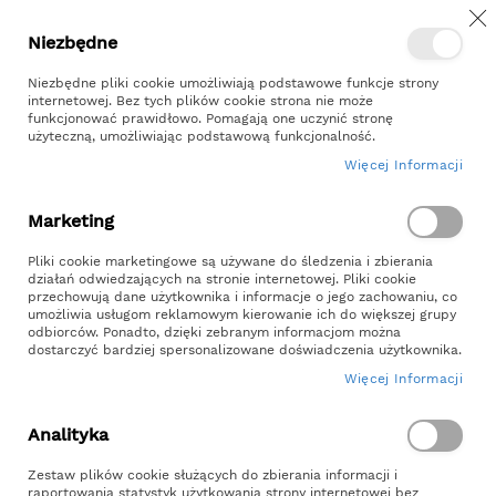
Z
Przejdź
Niezbędne
Kontakt
Moje konto
do
treści
Niezbędne pliki cookie umożliwiają podstawowe funkcje strony
internetowej. Bez tych plików cookie strona nie może
funkcjonować prawidłowo. Pomagają one uczynić stronę
użyteczną, umożliwiając podstawową funkcjonalność.
Więcej Informacji
Szukaj
Marketing
Strona główna
Pliki cookie marketingowe są używane do śledzenia i zbierania
Huśtawka Wisząca Bocianie Gniazdo 100CM
działań odwiedzających na stronie internetowej. Pliki cookie
przechowują dane użytkownika i informacje o jego zachowaniu, co
umożliwia usługom reklamowym kierowanie ich do większej grupy
Huśtawka Wisząca Bocianie Gniazdo
odbiorców. Ponadto, dzięki zebranym informacjom można
100CM
dostarczyć bardziej spersonalizowane doświadczenia użytkownika.
Więcej Informacji
SKU
HUSTAWKA10068
Analityka
Skip
to
Zestaw plików cookie służących do zbierania informacji i
raportowania statystyk użytkowania strony internetowej bez