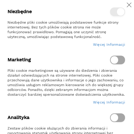
Z
Przejdź
Niezbędne
Kontakt
Moje konto
do
treści
Niezbędne pliki cookie umożliwiają podstawowe funkcje strony
internetowej. Bez tych plików cookie strona nie może
funkcjonować prawidłowo. Pomagają one uczynić stronę
użyteczną, umożliwiając podstawową funkcjonalność.
Więcej Informacji
Szukaj
Marketing
Strona główna
Dla dzieci
Piaskownice
Pliki cookie marketingowe są używane do śledzenia i zbierania
Z daszkiem
120cm
działań odwiedzających na stronie internetowej. Pliki cookie
przechowują dane użytkownika i informacje o jego zachowaniu, co
umożliwia usługom reklamowym kierowanie ich do większej grupy
120cm
odbiorców. Ponadto, dzięki zebranym informacjom można
dostarczyć bardziej spersonalizowane doświadczenia użytkownika.
FILTRUJ UŻYWAJĄC:
Więcej Informacji
Ustaw
Siatka
Lis
Analityka
kierunek
malejący
Zestaw plików cookie służących do zbierania informacji i
raportowania statystyk użytkowania strony internetowej bez