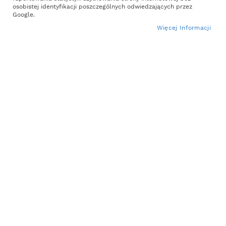
osobistej identyfikacji poszczególnych odwiedzających przez
Google.
Więcej Informacji
Piaskownica Drewniana z
Piaskownica Drewniana z
Daszkiem Żółty 120cm
Daszkiem Zielony 120cm
364,98 zł
364,98 zł