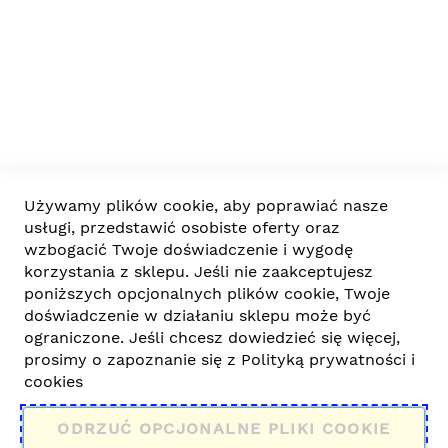
Ważne informacje
Firma
Współpraca
Używamy plików cookie, aby poprawiać nasze
usługi, przedstawić osobiste oferty oraz
wzbogacić Twoje doświadczenie i wygodę
korzystania z sklepu. Jeśli nie zaakceptujesz
poniższych opcjonalnych plików cookie, Twoje
doświadczenie w działaniu sklepu może być
ograniczone. Jeśli chcesz dowiedzieć się więcej,
© 2022-2025 DoDomuiOgrodu.pl. Wszelkie prawa
prosimy o zapoznanie się z
Polityką prywatności i
zastrzeżone.
cookies
Za zakupy zapłacisz wygodnie poprzez TPay
ODRZUĆ OPCJONALNE PLIKI COOKIE