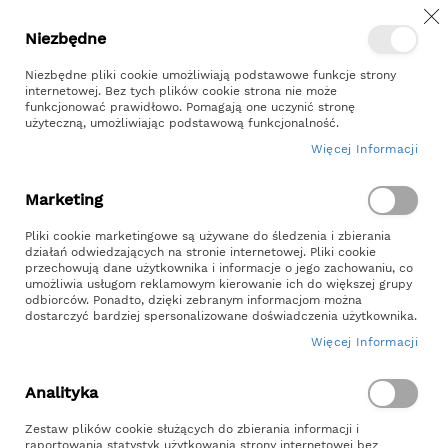
Z
Przejdź
Niezbędne
Kontakt
Moje konto
do
treści
Niezbędne pliki cookie umożliwiają podstawowe funkcje strony
internetowej. Bez tych plików cookie strona nie może
funkcjonować prawidłowo. Pomagają one uczynić stronę
użyteczną, umożliwiając podstawową funkcjonalność.
Więcej Informacji
Szukaj
Marketing
Strona główna
Dla Zwierząt
Dla psów
Pliki cookie marketingowe są używane do śledzenia i zbierania
działań odwiedzających na stronie internetowej. Pliki cookie
Dla Psów
przechowują dane użytkownika i informacje o jego zachowaniu, co
umożliwia usługom reklamowym kierowanie ich do większej grupy
odbiorców. Ponadto, dzięki zebranym informacjom można
FILTRUJ UŻYWAJĄC:
dostarczyć bardziej spersonalizowane doświadczenia użytkownika.
Więcej Informacji
Ustaw
Siatka
Lis
kierunek
Analityka
malejący
Zestaw plików cookie służących do zbierania informacji i
raportowania statystyk użytkowania strony internetowej bez