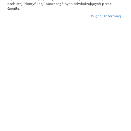
osobistej identyfikacji poszczególnych odwiedzających przez
Google.
Więcej Informacji
Brak w
Brak w
magazynie
magazynie
Ocieplana Buda dla Psa L-
Tikowy
379,98 zł
XL
L
Buda ocieplana dla psa