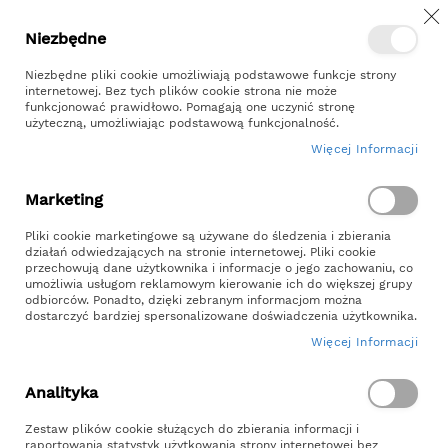
Z
Przejdź
Niezbędne
Kontakt
Moje konto
do
treści
Niezbędne pliki cookie umożliwiają podstawowe funkcje strony
internetowej. Bez tych plików cookie strona nie może
funkcjonować prawidłowo. Pomagają one uczynić stronę
użyteczną, umożliwiając podstawową funkcjonalność.
Więcej Informacji
Szukaj
Marketing
Strona główna
Dla dzieci
Piaskownice
Pliki cookie marketingowe są używane do śledzenia i zbierania
Impregnowane
działań odwiedzających na stronie internetowej. Pliki cookie
przechowują dane użytkownika i informacje o jego zachowaniu, co
umożliwia usługom reklamowym kierowanie ich do większej grupy
Impregnowane
odbiorców. Ponadto, dzięki zebranym informacjom można
dostarczyć bardziej spersonalizowane doświadczenia użytkownika.
Piaskownice
Więcej Informacji
Impregnowane: Twój krok
Analityka
do niekończącej się
Zestaw plików cookie służących do zbierania informacji i
raportowania statystyk użytkowania strony internetowej bez