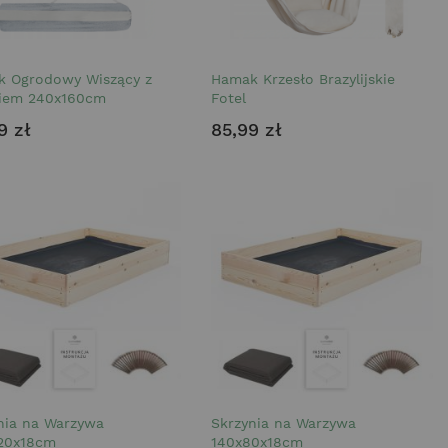
 Ogrodowy Wiszący z
Hamak Krzesło Brazylijskie
iem 240x160cm
Fotel
9 zł
85,99 zł
nia na Warzywa
Skrzynia na Warzywa
20x18cm
140x80x18cm