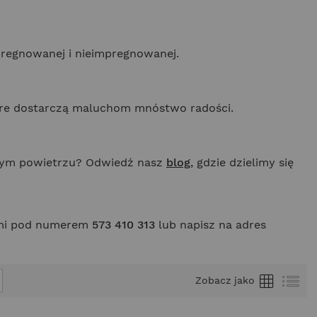
pregnowanej i nieimpregnowanej.
óre dostarczą maluchom mnóstwo radości.
ieżym powietrzu? Odwiedź nasz
blog
, gdzie dzielimy się
nami pod numerem
573 410 313
lub napisz na adres
Siatka
Lis
Zobacz jako