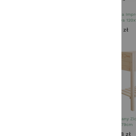
ILOŚĆ OSÓB
Skrzynia Imp
MAKSYMALNE OBCIĄŻENIE - KG
Warzywa 120x
IMPREGNACJA
99,99 zł
WYSOKOŚĆ
DŁUGOŚĆ
SZEROKOŚĆ
Drewniany Zi
39x79x79cm
184,98 zł