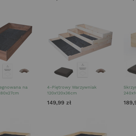
regnowana na
4-Piętrowy Warzywniak
Skrzy
x80x27cm
120x120x36cm
240x
149,99 zł
189,