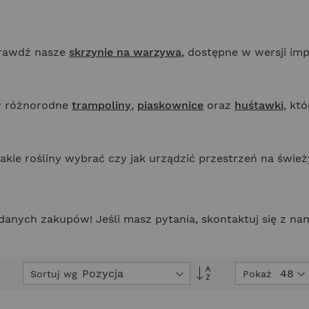
prawdź nasze
skrzynie na warzywa
, dostępne w wersji im
my różnorodne
trampoliny
,
piaskownice
oraz
huśtawki
, kt
 jakie rośliny wybrać czy jak urządzić przestrzeń na św
udanych zakupów! Jeśli masz pytania, skontaktuj się z 
Ustaw
Sortuj wg
Pokaż
kierunek
malejący