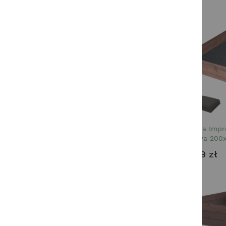
Ogród
Odpoczynek w ogrodzie
Ogródek
Dla dzieci
Dla Zwierząt
FILTRUJ UŻYWAJĄC:
Skrzynia Imp
Warzywa 200x
KATEGORIA
199,99 zł
produkty
Odpoczynek w ogrodzie
7
produkty
Ogródek
31
CENA
28,00 zł
195,99 zł