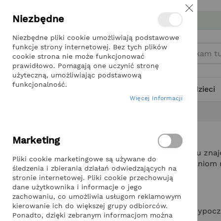
Zamknij
Przejdź
Niezbędne
Miło nam, że wracasz DoDomuiOgrodu.pl
do
treści
Niezbędne pliki cookie umożliwiają podstawowe
funkcje strony internetowej. Bez tych plików
cookie strona nie może funkcjonować
prawidłowo. Pomagają one uczynić stronę
użyteczną, umożliwiając podstawową
funkcjonalność.
Kategorie
Dla dzieci
Więcej Informacji
Strona główna
Ogród
Marketing
Witaj w kategorii Ogród na DoDomuiOgrodu.pl!
Tu znaj
Pliki cookie marketingowe są używane do
została starannie dobrana, aby sprostać wymaganiom 
śledzenia i zbierania działań odwiedzających na
stronie internetowej. Pliki cookie przechowują
dane użytkownika i informacje o jego
Odpoczynek w ogrodzie
zachowaniu, co umożliwia usługom reklamowym
kierowanie ich do większej grupy odbiorców.
Po ciężkim dniu nic nie relaksuje tak jak chwila wypoc
Ponadto, dzięki zebranym informacjom można