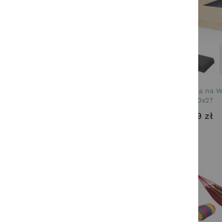
Skrzynia na 
200x120x27
179,99 zł