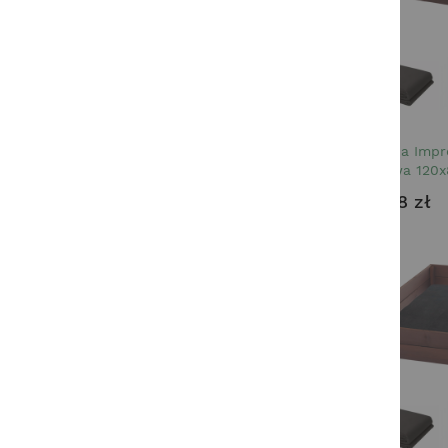
OK
38 produkty
PRODUCENT
SunWood
31
SunActive
7
Skrzynia Imp
Warzywa 120x
124,98 zł
STELAŻ
Tak
1
POKROWIEC
Tak
5
DRĄŻEK
RODZAJ HAMAKA