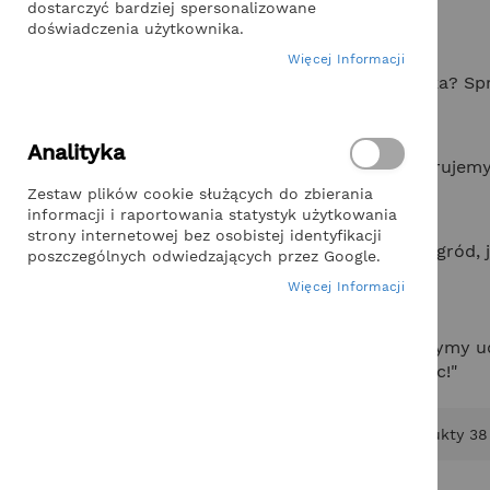
miejsce do relaksu.
dostarczyć bardziej spersonalizowane
doświadczenia użytkownika.
Twój własny ogródek
Więcej Informacji
Marzysz o własnych warzywach prosto z ogródka? S
Dla najmłodszych
Analityka
Ogród to również miejsce zabawy dla dzieci. Oferuje
Zestaw plików cookie służących do zbierania
informacji i raportowania statystyk użytkowania
Blog
strony internetowej bez osobistej identyfikacji
Chcesz dowiedzieć się więcej o tym, jak dbać o ogród,
poszczególnych odwiedzających przez Google.
wiedzą i inspiracjami.
Więcej Informacji
Zapraszamy do przeglądania naszej oferty i życzymy 
biuro@dodomuiogrodu.pl
. Jesteśmy tu, by pomóc!"
Produkty
38
KATEGORIE
Dom