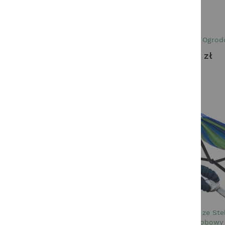
Hamak Ogrod
34,98 zł
Hamak ze Ste
Dwuosobowy