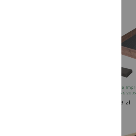
Skrzynia Imp
warzywa 200
179,99 zł