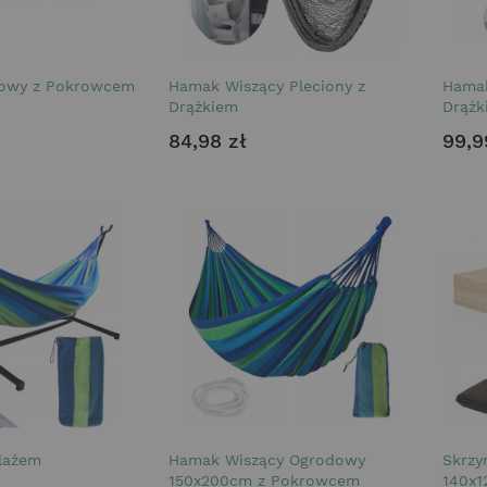
owy z Pokrowcem
Hamak Wiszący Pleciony z
Hamak
Drążkiem
Drążk
84,98 zł
99,9
lażem
Hamak Wiszący Ogrodowy
Skrzy
150x200cm z Pokrowcem
140x1