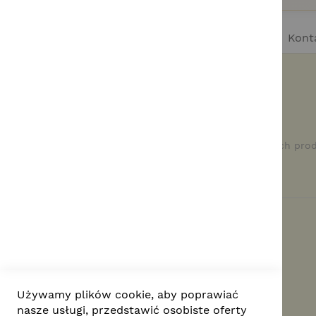
Kont
Newsletter - powiadomienia o
nowościach
Z subskrypcji naszego newslettera dowiesz się o nowych pro
promocjach.
Kontakt z nami
Poniedziałek-Piątek 8:00-17:00
Używamy plików cookie, aby poprawiać
573 410 313
nasze usługi, przedstawić osobiste oferty