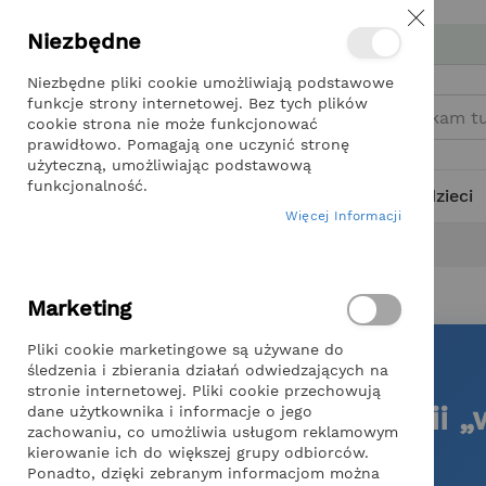
Zamknij
Przejdź
Niezbędne
Miło nam, że wracasz DoDomuiOgrodu.pl
do
treści
Niezbędne pliki cookie umożliwiają podstawowe
funkcje strony internetowej. Bez tych plików
cookie strona nie może funkcjonować
prawidłowo. Pomagają one uczynić stronę
użyteczną, umożliwiając podstawową
funkcjonalność.
Kategorie
Dla dzieci
Więcej Informacji
Strona główna
Dropshipping
Dropshipping
Marketing
Pliki cookie marketingowe są używane do
śledzenia i zbierania działań odwiedzających na
DROPSHIPPING · PARTNERSTWO
stronie internetowej. Pliki cookie przechowują
Dropshipping w kategorii 
dane użytkownika i informacje o jego
zachowaniu, co umożliwia usługom reklamowym
ogrodu"
kierowanie ich do większej grupy odbiorców.
Ponadto, dzięki zebranym informacjom można