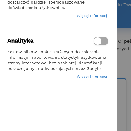
dostarczyć bardziej spersonalizowane
Podłącz pełny katalog ogrodowy i dziecięcy do Tw
doświadczenia użytkownika.
— bez magazynu, bez ryzyka.
Więcej Informacji
Analityka
Prowadzisz sklep internetowy, w którym brakuje Ci
pe
i wzbogać ofertę o kilkanaście kategorii bez inwestycj
Zestaw plików cookie służących do zbierania
informacji i raportowania statystyk użytkowania
strony internetowej bez osobistej identyfikacji
Co oferujemy w dropshippingu
poszczególnych odwiedzających przez Google.
Więcej Informacji
🌾 KATALOG
Szeroka gama produktów
Piaskownice, trampoliny, huśtawki,
warzywniaki, donice, hamaki, kompostowniki,
narzędzia ogrodowe i akcesoria.