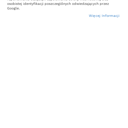
osobistej identyfikacji poszczególnych odwiedzających przez
the
Google.
images
Więcej Informacji
gallery
Skip
379,98 zł
to
the