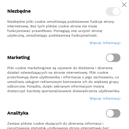
Z
Przejdź
Niezbędne
Kontakt
Moje konto
do
treści
Niezbędne pliki cookie umożliwiają podstawowe funkcje strony
internetowej. Bez tych plików cookie strona nie może
funkcjonować prawidłowo. Pomagają one uczynić stronę
użyteczną, umożliwiając podstawową funkcjonalność.
Więcej Informacji
Szukaj
Marketing
Strona główna
Ocieplana Buda dla Psa L- Tikowy
Pliki cookie marketingowe są używane do śledzenia i zbierania
działań odwiedzających na stronie internetowej. Pliki cookie
Ocieplana Buda Dla Psa L- Tikowy
przechowują dane użytkownika i informacje o jego zachowaniu, co
umożliwia usługom reklamowym kierowanie ich do większej grupy
SKU
odbiorców. Ponadto, dzięki zebranym informacjom można
BUDA-L-Tikowy
dostarczyć bardziej spersonalizowane doświadczenia użytkownika.
Więcej Informacji
Skip
to
Analityka
the
end
Zestaw plików cookie służących do zbierania informacji i
of
raportowania statystyk użytkowania strony internetowej bez