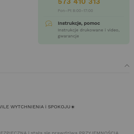
573 410 313
Pon–Pt 8:00–17:00
Instrukcje, pomoc
Instrukcje drukowane i video,
gwarancje
ILE WYTCHNIENIA i SPOKOJU☀️
BEZPIECZNA i stała się prawdziwą PRZYJEMNOŚCIĄ.