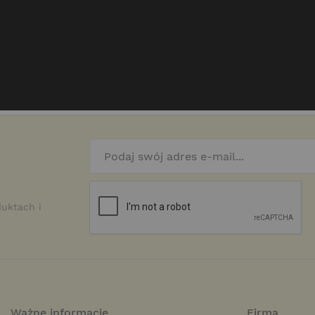
✔️
Wkręty i zawiasy
znajdują
✔️ Nasze Piaskownice są
Sol
✔️
Wyprodukowany w Polsc
estawu:
Agrowłóknina Kolo
duktach i
✅ Czarna agrowłóknina dla l
nie mieszał się z ziemią or
Zalety Czarnej Agrowłókniny
Ważne informacje
Firma