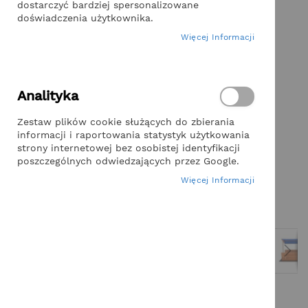
of
dostarczyć bardziej spersonalizowane
the
doświadczenia użytkownika.
images
Więcej Informacji
gallery
Analityka
Zestaw plików cookie służących do zbierania
informacji i raportowania statystyk użytkowania
strony internetowej bez osobistej identyfikacji
poszczególnych odwiedzających przez Google.
Więcej Informacji
Skip
to