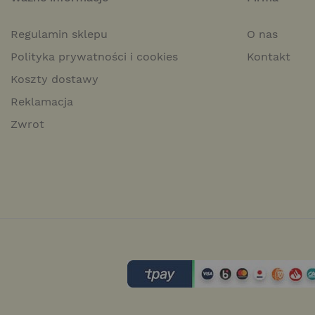
izolacja piaskownicy od 
piasek nie miesza się z z
uniemożliwienie przebijan
Regulamin sklepu
O nas
ograniczenia możliwość 
Polityka prywatności i cookies
Kontakt
Koszty dostawy
Reklamacja
Zwrot