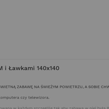
 i Ławkami 140x140
WIETNĄ ZABAWĘ NA ŚWIEŻYM POWIETRZU, A SOBIE CHW
omputera czy telewizora.
owana w każdym szczególe tak aby zabawa w niej była 