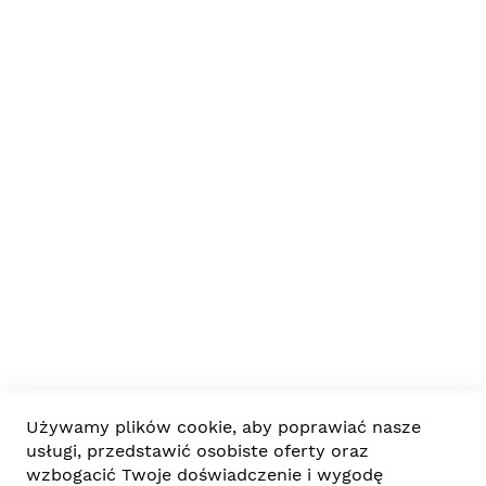
Poniedziałek-Piątek 8:00-17:00
573 410 313
DoDomuiOgrodu.pl
SunActive Sp. z o.o.
Lipowiec 96a, 23-407 Tereszpol
biuro@dodomuiogrodu.pl
Ważne informacje
Firma
Współpraca
Używamy plików cookie, aby poprawiać nasze
usługi, przedstawić osobiste oferty oraz
wzbogacić Twoje doświadczenie i wygodę