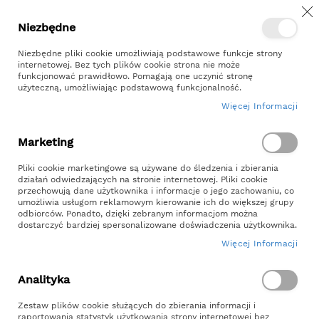
Z
Przejdź
Niezbędne
Kontakt
Moje konto
do
treści
Niezbędne pliki cookie umożliwiają podstawowe funkcje strony
internetowej. Bez tych plików cookie strona nie może
funkcjonować prawidłowo. Pomagają one uczynić stronę
użyteczną, umożliwiając podstawową funkcjonalność.
Więcej Informacji
Szukaj
Marketing
Strona główna
Sekcja do 100zl
Pliki cookie marketingowe są używane do śledzenia i zbierania
działań odwiedzających na stronie internetowej. Pliki cookie
Sekcja Do 100zl
przechowują dane użytkownika i informacje o jego zachowaniu, co
umożliwia usługom reklamowym kierowanie ich do większej grupy
odbiorców. Ponadto, dzięki zebranym informacjom można
FILTRUJ UŻYWAJĄC:
dostarczyć bardziej spersonalizowane doświadczenia użytkownika.
Więcej Informacji
Nie możemy odnaleźć pasujących produktów do
zaznaczenia.
Analityka
Zestaw plików cookie służących do zbierania informacji i
raportowania statystyk użytkowania strony internetowej bez