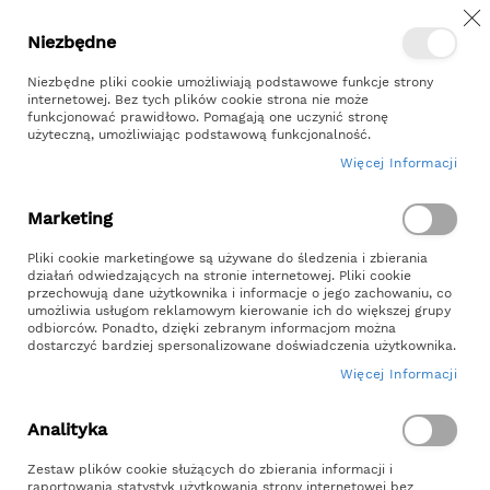
Z
Przejdź
Niezbędne
Kontakt
Moje konto
do
treści
Niezbędne pliki cookie umożliwiają podstawowe funkcje strony
internetowej. Bez tych plików cookie strona nie może
funkcjonować prawidłowo. Pomagają one uczynić stronę
użyteczną, umożliwiając podstawową funkcjonalność.
Więcej Informacji
Szukaj
Marketing
Strona główna
Pliki cookie marketingowe są używane do śledzenia i zbierania
Skrzynia Impregnowana na warzywa 120x80x18cm
działań odwiedzających na stronie internetowej. Pliki cookie
przechowują dane użytkownika i informacje o jego zachowaniu, co
umożliwia usługom reklamowym kierowanie ich do większej grupy
Skrzynia Impregnowana Na Warzywa
odbiorców. Ponadto, dzięki zebranym informacjom można
120x80x18cm
dostarczyć bardziej spersonalizowane doświadczenia użytkownika.
Więcej Informacji
SKU
WK120x80x18IMP
Analityka
Skip
to
Zestaw plików cookie służących do zbierania informacji i
raportowania statystyk użytkowania strony internetowej bez