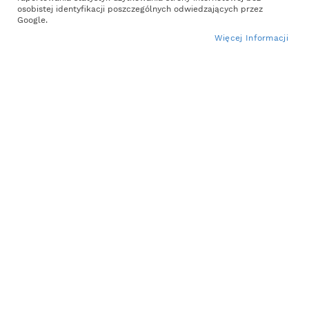
the
osobistej identyfikacji poszczególnych odwiedzających przez
end
Google.
of
Więcej Informacji
the
images
gallery