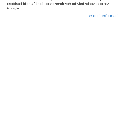
the
osobistej identyfikacji poszczególnych odwiedzających przez
end
Google.
of
Więcej Informacji
the
images
gallery