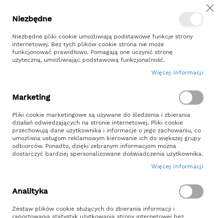
Z
Przejdź
Niezbędne
Kontakt
Moje konto
do
treści
Niezbędne pliki cookie umożliwiają podstawowe funkcje strony
internetowej. Bez tych plików cookie strona nie może
funkcjonować prawidłowo. Pomagają one uczynić stronę
użyteczną, umożliwiając podstawową funkcjonalność.
Więcej Informacji
Szukaj
Marketing
Strona główna
Pliki cookie marketingowe są używane do śledzenia i zbierania
Skrzynia Impregnowana na Warzywa 120x80x27
działań odwiedzających na stronie internetowej. Pliki cookie
przechowują dane użytkownika i informacje o jego zachowaniu, co
umożliwia usługom reklamowym kierowanie ich do większej grupy
Skrzynia Impregnowana Na Warzywa
odbiorców. Ponadto, dzięki zebranym informacjom można
120x80x27
dostarczyć bardziej spersonalizowane doświadczenia użytkownika.
Więcej Informacji
SKU
WK120x80x27IMP
Analityka
Skip
to
Zestaw plików cookie służących do zbierania informacji i
raportowania statystyk użytkowania strony internetowej bez