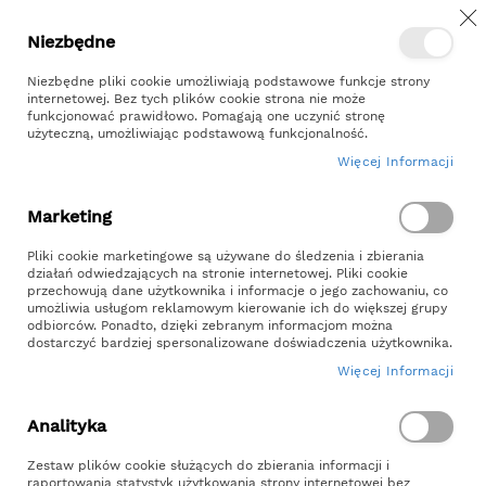
Z
Przejdź
Niezbędne
Kontakt
Moje konto
do
treści
Niezbędne pliki cookie umożliwiają podstawowe funkcje strony
internetowej. Bez tych plików cookie strona nie może
funkcjonować prawidłowo. Pomagają one uczynić stronę
użyteczną, umożliwiając podstawową funkcjonalność.
Więcej Informacji
Szukaj
Marketing
Strona główna
Pliki cookie marketingowe są używane do śledzenia i zbierania
Skrzynia Impregnowana na Warzywa 200x120x27
działań odwiedzających na stronie internetowej. Pliki cookie
przechowują dane użytkownika i informacje o jego zachowaniu, co
umożliwia usługom reklamowym kierowanie ich do większej grupy
Skrzynia Impregnowana Na Warzywa
odbiorców. Ponadto, dzięki zebranym informacjom można
200x120x27
dostarczyć bardziej spersonalizowane doświadczenia użytkownika.
Więcej Informacji
SKU
WK200x120x27IMP
Analityka
Skip
to
Zestaw plików cookie służących do zbierania informacji i
raportowania statystyk użytkowania strony internetowej bez