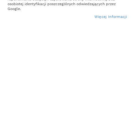
the
osobistej identyfikacji poszczególnych odwiedzających przez
end
Google.
of
Więcej Informacji
the
images
gallery