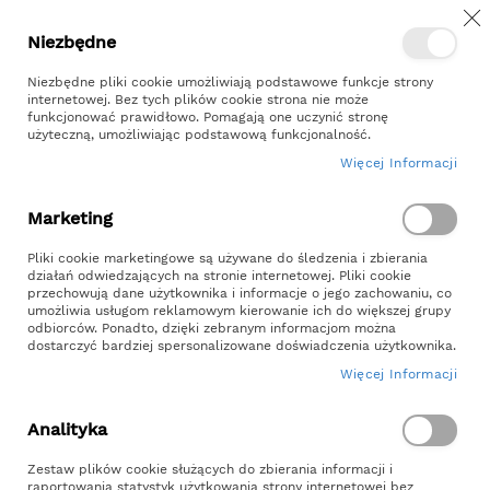
Z
Przejdź
Niezbędne
Kontakt
Moje konto
do
treści
Niezbędne pliki cookie umożliwiają podstawowe funkcje strony
internetowej. Bez tych plików cookie strona nie może
funkcjonować prawidłowo. Pomagają one uczynić stronę
użyteczną, umożliwiając podstawową funkcjonalność.
Więcej Informacji
Szukaj
Marketing
Strona główna
Skrzynia na Warzywa 200x120x27
Pliki cookie marketingowe są używane do śledzenia i zbierania
działań odwiedzających na stronie internetowej. Pliki cookie
Skrzynia Na Warzywa 200x120x27
przechowują dane użytkownika i informacje o jego zachowaniu, co
umożliwia usługom reklamowym kierowanie ich do większej grupy
SKU
odbiorców. Ponadto, dzięki zebranym informacjom można
WK200x120x27
dostarczyć bardziej spersonalizowane doświadczenia użytkownika.
Więcej Informacji
Skip
to
Analityka
the
end
Zestaw plików cookie służących do zbierania informacji i
of
raportowania statystyk użytkowania strony internetowej bez