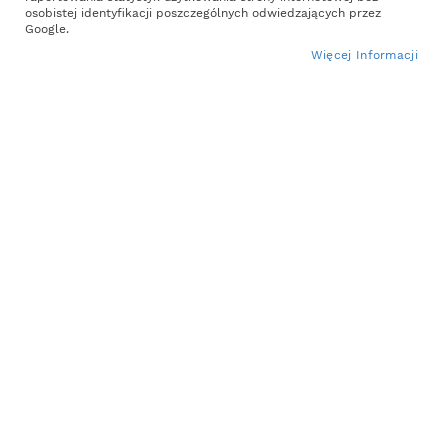
osobistej identyfikacji poszczególnych odwiedzających przez
the
Google.
images
Więcej Informacji
gallery
Skip
179,99 zł
to
the