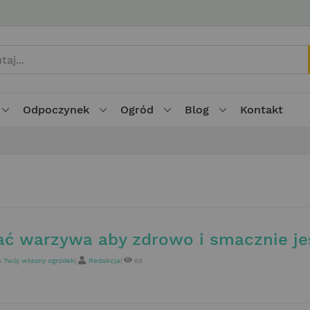
Odpoczynek
Ogród
Blog
Kontakt
iać warzywa aby zdrowo i smacznie jeś
n
Twój własny ogródek
|
Redakcja
|
68