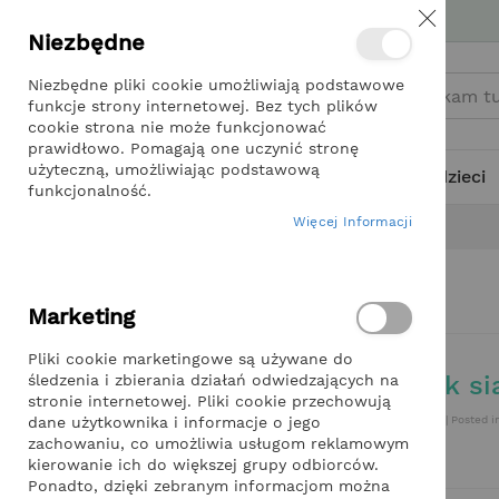
Przejdź
Miło nam, że wracasz DoDomuiOgrodu.pl
Zamknij
do
Niezbędne
treści
Niezbędne pliki cookie umożliwiają podstawowe
funkcje strony internetowej. Bez tych plików
cookie strona nie może funkcjonować
prawidłowo. Pomagają one uczynić stronę
użyteczną, umożliwiając podstawową
Kategorie
Dla dzieci
funkcjonalność.
Więcej Informacji
Strona główna
Blog
warzywniak
#warzywniak
Marketing
Pliki cookie marketingowe są używane do
Kiedy i jak s
śledzenia i zbierania działań odwiedzających na
stronie internetowej. Pliki cookie przechowują
dane użytkownika i informacje o jego
December 13, 2022| Posted i
zachowaniu, co umożliwia usługom reklamowym
Czytaj więcej
kierowanie ich do większej grupy odbiorców.
Ponadto, dzięki zebranym informacjom można