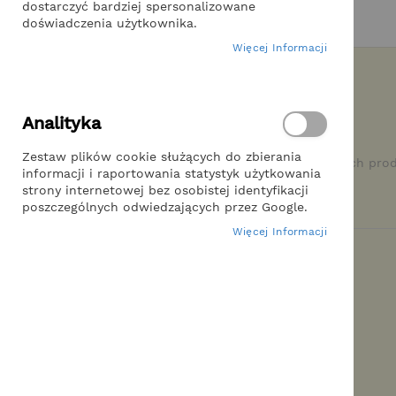
dostarczyć bardziej spersonalizowane
doświadczenia użytkownika.
Więcej Informacji
Newsletter - powiadomienia o
Analityka
nowościach
Zestaw plików cookie służących do zbierania
Z subskrypcji naszego newslettera dowiesz się o nowych pro
informacji i raportowania statystyk użytkowania
promocjach.
strony internetowej bez osobistej identyfikacji
poszczególnych odwiedzających przez Google.
Więcej Informacji
Kontakt z nami
Poniedziałek-Piątek 8:00-17:00
573 410 313