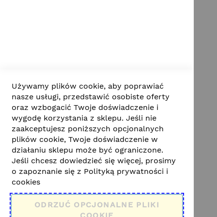
ategorie
Odpoczynek w ogrodzie
Używamy plików cookie, aby poprawiać
nasze usługi, przedstawić osobiste oferty
Dzieci w Ogrodzie
oraz wzbogacić Twoje doświadczenie i
Twój własny ogródek
wygodę korzystania z sklepu. Jeśli nie
zaakceptujesz poniższych opcjonalnych
onthly Archive
plików cookie, Twoje doświadczenie w
działaniu sklepu może być ograniczone.
December , 2022 (3)
Jeśli chcesz dowiedzieć się więcej, prosimy
July , 2023 (5)
o zapoznanie się z
Polityką prywatności i
April , 2024 (1)
cookies
agi
ODRZUĆ OPCJONALNE PLIKI
COOKIE